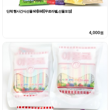
단체 행사간식선물 60 [E60] [무료라벨,선물포장]
4,000
원