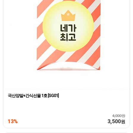
국산양말+간식선물 1호 [SG01]
4,000원
13%
3,500
원