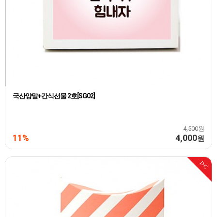
국산양말+간식선물 2호[SG02]
4,500원
11%
4,000
원
DC