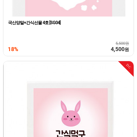
국산양말+간식선물 4호 [SG04]
5,500원
18%
4,500
원
DC