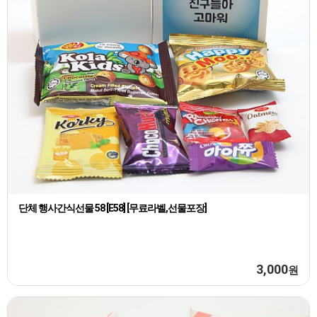
단체 행사간식선물 58 [E58] [무료라벨,선물포장]
3,000
원