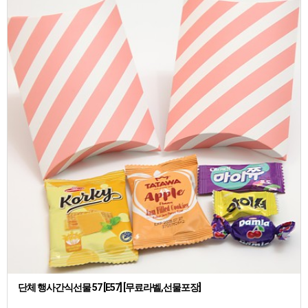
단체 행사간식선물 57 [E57] [무료라벨,선물포장]