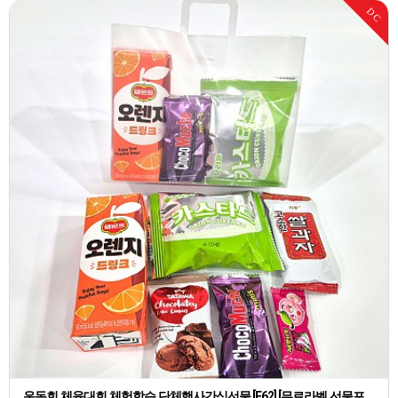
DC
운동회,체육대회,체험학습,단체행사간식선물 [E62] [무료라벨,선물포