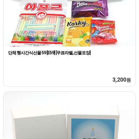
단체 행사간식선물 59 [E59] [무료라벨,선물포장]
3,200
원