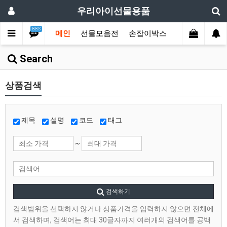
우리아이선물용품
BBS
메인
선물모음전
손잡이박스
디자인박스
Search
상품검색
제목
설명
코드
태그
~
검색하기
검색범위을 선택하지 않거나 상품가격을 입력하지 않으면 전체에
서 검색하며, 검색어는 최대 30글자까지 여러개의 검색어를 공백