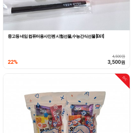
중고등 네임 컴퓨터용사인펜 시험선물,수능간식선물 [E61]
4,500원
22%
3,500
원
DC