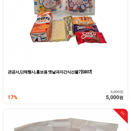
관공서,단체행사,홍보용 옛날과자간식선물7 [SB07]
6,000원
17%
5,000
원
DC