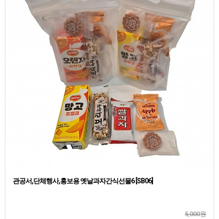
관공서,단체행사,홍보용 옛날과자간식선물6 [SB06]
5,000원