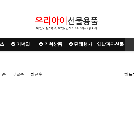
스
기념일
기획상품
단체행사
옛날과자선물
기순
댓글순
최근순
히트