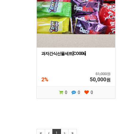
과자간식선물세트[CO006]
51,000원
2%
50,000
원
0
0
0
1