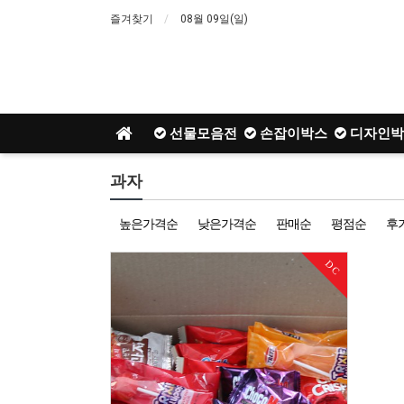
즐겨찾기
08월 09일(일)
선물모음전
손잡이박스
디자인박
과자
높은가격순
낮은가격순
판매순
평점순
후
DC