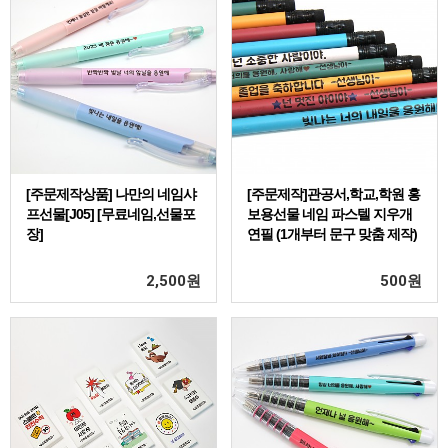
[주문제작상품] 나만의 네임샤
[주문제작]관공서,학교,학원 홍
프선물[J05] [무료네임,선물포
보용선물 네임 파스텔 지우개
장]
연필 (1개부터 문구 맞춤 제작)
2,500
원
500
원