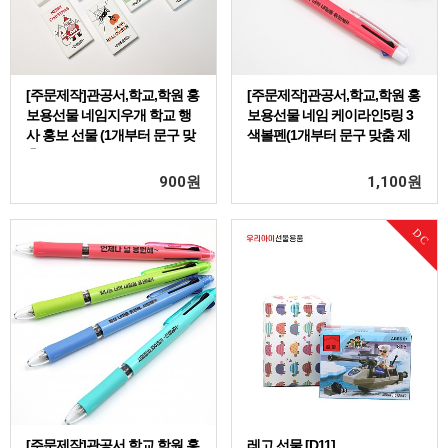
[주문제작]관공서,학교,학원 홍
[주문제작]관공서,학교,학원 홍
보용선물 네임지우개 학교 행
보용선물 네임 케이라인5링 3
사 홍보 선물 (1개부터 문구 맞
색볼펜(1개부터 문구 맞춤 제
춤 제작/개별포장)
작/개별포장)
900
원
1,100
원
DC
[주문제작]관공서,학교,학원 홍
레고 선물 [D11]