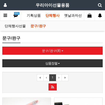
우리아이선물용품
BBS
박스
기념일
기획상품
단체행사
옛날과자선물
과자
단체행사선물
문구/완구
문구/완구
문구/완구(8)
상품정렬
1