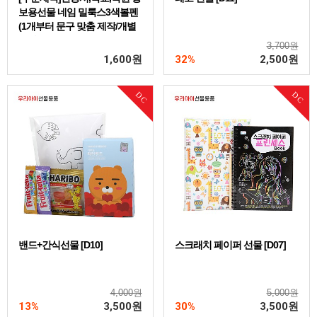
보용선물 네임 밀룩스3색볼펜
(1개부터 문구 맞춤 제작/개별
포장)
3,700원
1,600
원
32%
2,500
원
DC
DC
밴드+간식선물 [D10]
스크래치 페이퍼 선물 [D07]
4,000원
5,000원
13%
3,500
원
30%
3,500
원