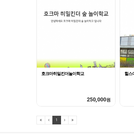
호크마히밀킨더놀이학교
힐스
250,000
원
1