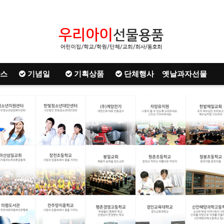
스
기념일
기획상품
단체행사
옛날과자선물