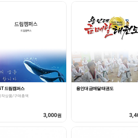
IST 드림캠퍼스
용인대 금매달 태권도
제작상품/구매총액
3,000
3,4
원