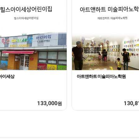
아이세상
아트앤하트 미술피아노학원
133,000
130,8
원