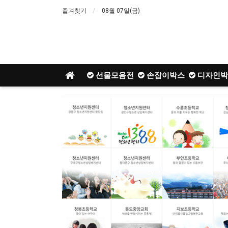
즐겨찾기
08월 07일(금)
선물모음전
손잡이박스
디자인박