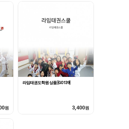
라임태권도학원 상품 [GO139]
00
3,400
원
원