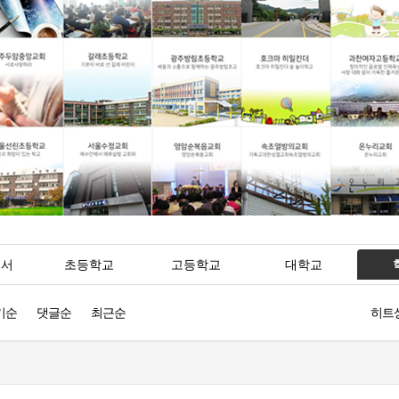
공서
초등학교
고등학교
대학교
기순
댓글순
최근순
히트