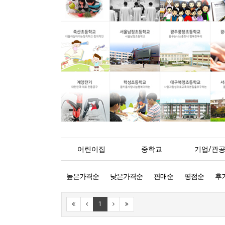
어린이집
중학교
기업/관
높은가격순
낮은가격순
판매순
평점순
후
1