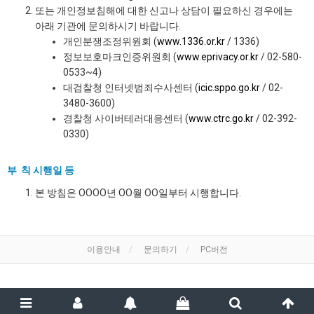
또는 개인정보침해에 대한 신고나 상담이 필요하신 경우에는
아래 기관에 문의하시기 바랍니다.
개인분쟁조정위원회 (
www.1336.or.kr
/ 1336)
정보보호마크인증위원회 (
www.eprivacy.or.kr
/ 02-580-
0533~4)
대검찰청 인터넷범죄수사센터 (
icic.sppo.go.kr
/ 02-
3480-3600)
경찰청 사이버테러대응센터 (
www.ctrc.go.kr
/ 02-392-
0330)
부 칙 시행일 등
본 방침은 OOOO년 OO월 OO일부터 시행합니다.
이용안내
문의하기
PC버전