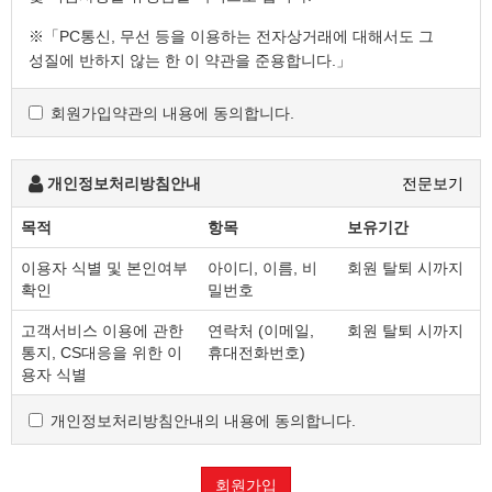
※「PC통신, 무선 등을 이용하는 전자상거래에 대해서도 그
성질에 반하지 않는 한 이 약관을 준용합니다.」
회원가입약관의 내용에 동의합니다.
제2조 정의
"몰" 이란 "회사"가 재화 또는 용역(이하 "재화 등" 이라 함)
을 이용자에게 제공하기 위하여 컴퓨터등 정보통신설비를
개인정보처리방침안내
전문보기
이용하여 재화 등을 거래할 수 있도록 설정한 가상의
영업장을 말하며, 아울러 사이버몰을 운영하는 사업자의
목적
항목
보유기간
의미로도 사용합니다.
이용자 식별 및 본인여부
아이디, 이름, 비
회원 탈퇴 시까지
"이용자"란 "몰"에 접속하여 이 약관에 따라 "몰"이
확인
밀번호
제공하는 서비스를 받는 회원 및 비회원을 말합니다.
'회원'이라 함은 “몰”에 회원등록을 한 자로서, 계속적으로
고객서비스 이용에 관한
연락처 (이메일,
회원 탈퇴 시까지
"몰"이 제공하는 서비스를 이용할 수 있는 자를 말합니다.
통지, CS대응을 위한 이
휴대전화번호)
'비회원'이라 함은 회원에 가입하지 않고 "몰"이 제공하는
용자 식별
서비스를 이용하는 자를 말합니다.
개인정보처리방침안내의 내용에 동의합니다.
제3조 약관 등의 명시와 설명 및 개정
회원가입
"몰"은 이 약관의 내용과 상호 및 대표자 성명, 영업소