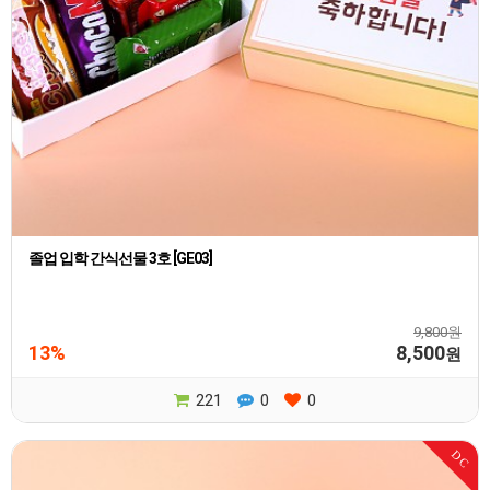
졸업 입학 간식선물 3호 [GE03]
9,800원
13%
8,500
원
221
0
0
DC