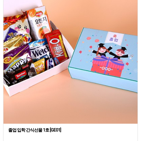
졸업 입학 간식선물 1호 [GE01]