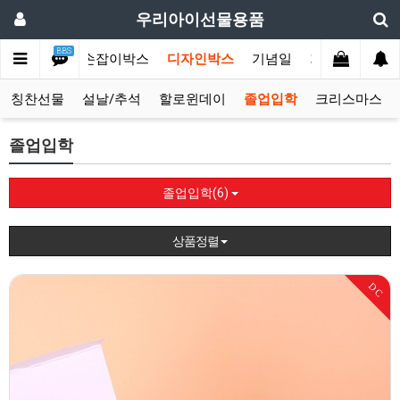
우리아이선물용품
BBS
선물모음전
손잡이박스
디자인박스
기념일
기획상품
단
칭찬선물
설날/추석
할로윈데이
졸업입학
크리스마스
졸업입학
졸업입학(6)
상품정렬
DC