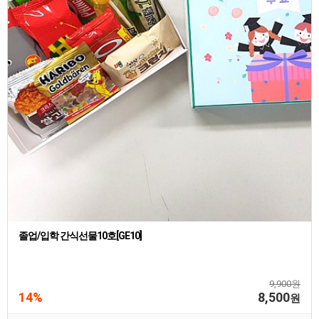
졸업/입학 간식선물10호[GE10]
9,900원
14%
8,500
원