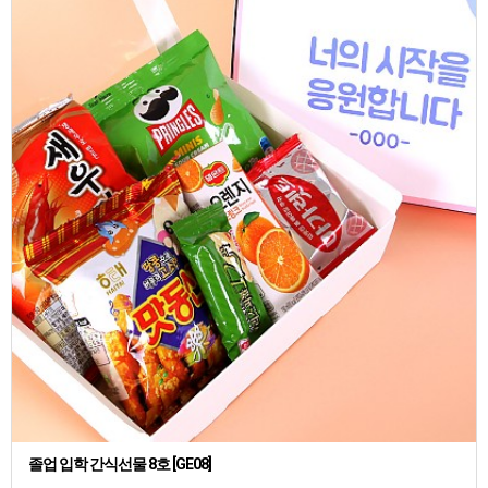
졸업 입학 간식선물 8호 [GE08]