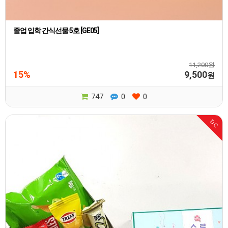
졸업 입학 간식선물 5호 [GE05]
11,200원
15%
9,500
원
747
0
0
DC