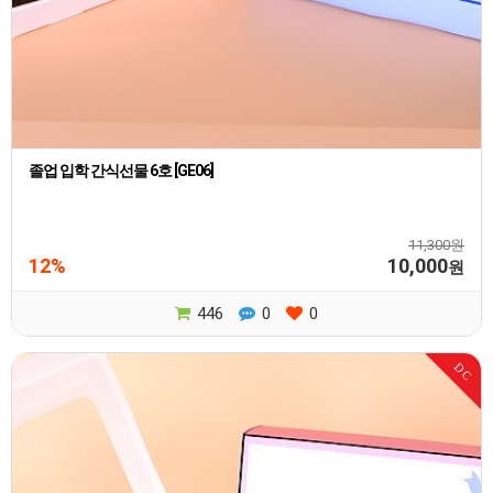
졸업 입학 간식선물 6호 [GE06]
11,300원
12%
10,000
원
446
0
0
DC