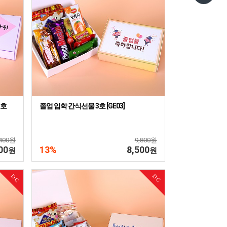
3호
졸업 입학 간식선물 3호 [GE03]
,400원
9,800원
00
13%
8,500
원
원
DC
DC