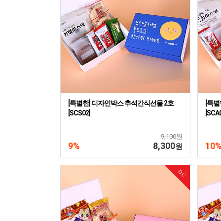
[특별한] 디자인박스 추석간식선물 2호
[특별
[SCS02]
[SCA
9,100원
9%
8,300
10
원
DC