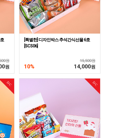
6호
[특별한] 디자인박스 추석간식선물 6호
[SCS06]
,500원
15,500원
00
10%
14,000
원
원
DC
DC