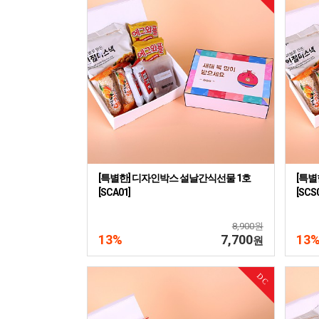
[특별한] 디자인박스 설날간식선물 1호
[특별
[SCA01]
[SCS
8,900원
13%
7,700
13
원
DC