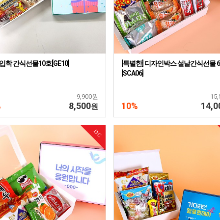
입학 간식선물10호[GE10]
[특별한] 디자인박스 설날간식선물 
[SCA06]
9,900원
15
%
8,500
10%
14,0
원
DC