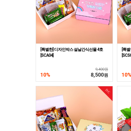
[특별한] 디자인박스 설날간식선물 4호
[특별
[SCA04]
[SCS
9,400원
10%
8,500
10
원
DC