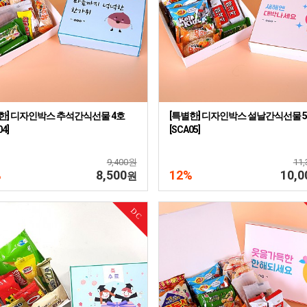
한] 디자인박스 추석간식선물 4호
[특별한] 디자인박스 설날간식선물 
04]
[SCA05]
9,400원
11
%
8,500
12%
10,0
원
DC