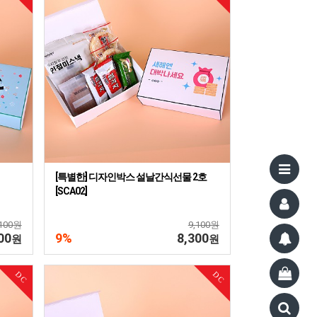
[특별한] 디자인박스 설날간식선물 2호
[SCA02]
,100원
9,100원
00
9%
8,300
원
원
DC
DC