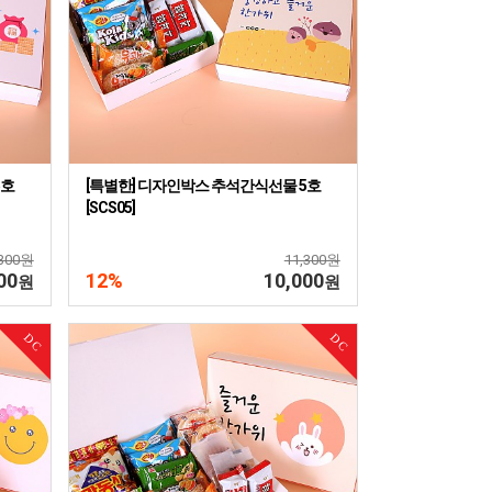
5호
[특별한] 디자인박스 추석간식선물 5호
[SCS05]
,300원
11,300원
00
12%
10,000
원
원
DC
DC