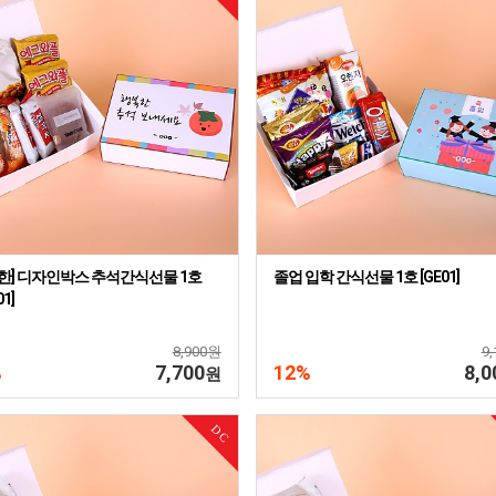
한] 디자인박스 추석간식선물 1호
졸업 입학 간식선물 1호 [GE01]
01]
8,900원
9
%
7,700
12%
8,0
원
DC