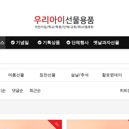
스
기념일
기획상품
단체행사
옛날과자선물
여름선물
칭찬선물
설날/추석
할로윈데이
기순
댓글순
최근순
히트
DC