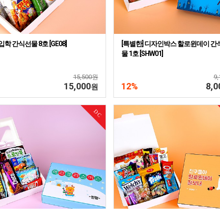
입학 간식선물 8호 [GE08]
[특별한] 디자인박스 할로윈데이 간
물 1호 [SHW01]
15,500원
9
15,000
12%
8,0
원
DC