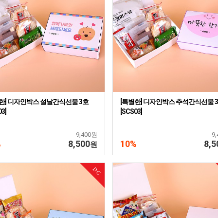
한] 디자인박스 설날간식선물 3호
[특별한] 디자인박스 추석간식선물 
03]
[SCS03]
9,400원
9
%
8,500
10%
8,5
원
DC