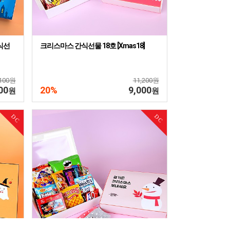
식선
크리스마스 간식선물 18호 [Xmas18]
,100원
11,200원
00
20%
9,000
원
원
DC
DC