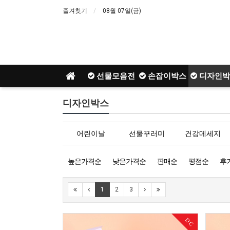
즐겨찾기
08월 07일(금)
선물모음전
손잡이박스
디자인박
디자인박스
어린이날
선물꾸러미
건강메세지
높은가격순
낮은가격순
판매순
평점순
후
1
2
3
DC