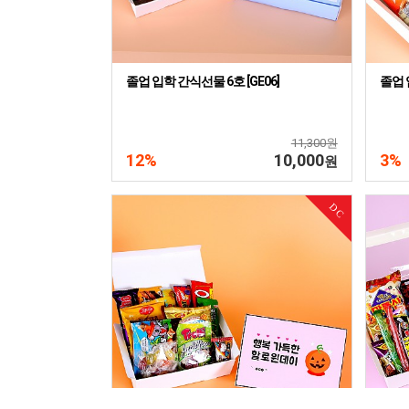
졸업 입학 간식선물 6호 [GE06]
졸업 
11,300원
12%
10,000
3%
원
DC