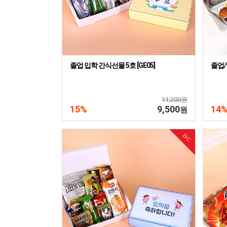
졸업 입학 간식선물 5호 [GE05]
졸업/
11,200원
15%
9,500
14
원
DC