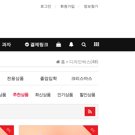
로그인
회원가입
정보찾기
과자
결제링크
홈 >
디자인박스(48)
전용상품
졸업입학
크리스마스
상품
추천상품
최신상품
인기상품
할인상품
DC
DC