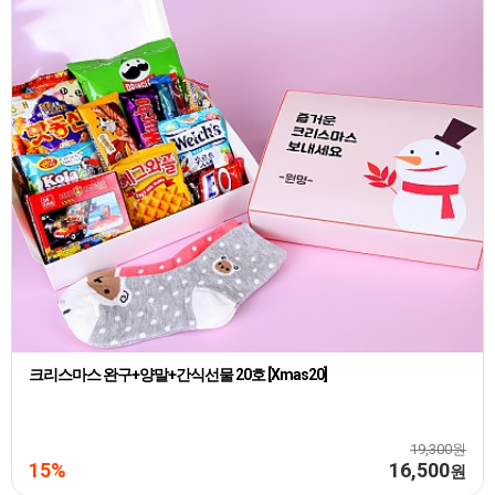
크리스마스 완구+양말+간식선물 20호 [Xmas20]
19,300원
15%
16,500
원