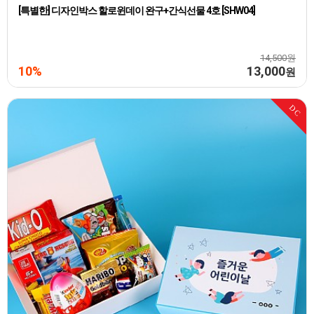
[특별한] 디자인박스 할로윈데이 완구+간식선물 4호 [SHW04]
14,500원
10%
13,000
원
DC