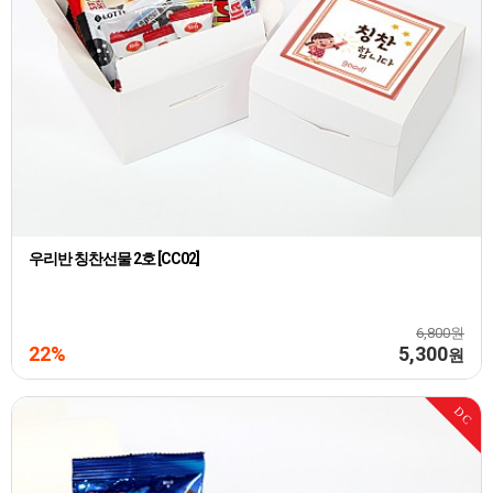
우리반 칭찬선물 2호 [CC02]
6,800원
22%
5,300
원
DC