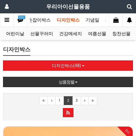
우리아이선물용품
BBS
선물모음전
손잡이박스
디자인박스
기념일
기획상품
단
어린이날
선물꾸러미
건강메세지
여름선물
칭찬선물
디자인박스
디자인박스(48)
상품정렬
1
2
3
DC