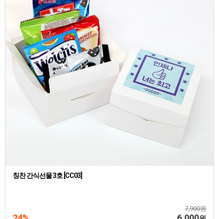
칭찬 간식선물 3호 [CC03]
7,900원
24%
6,000
원