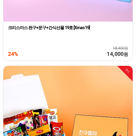
크리스마스 완구+문구+간식선물 19호 [Xmas19]
18,400원
24%
14,000
원
DC