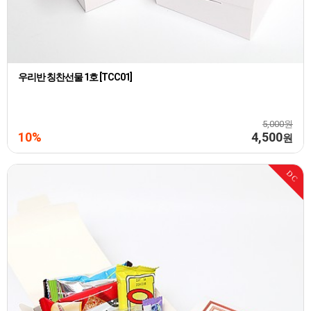
우리반 칭찬선물 1호 [TCC01]
5,000원
10%
4,500
원
DC