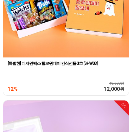
[특별한] 디자인박스 할로윈데이 간식선물 3호 [SHW03]
13,600원
12%
12,000
원
DC