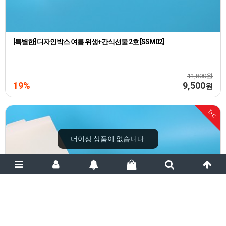
[특별한] 디자인박스 여름 위생+간식선물 2호 [SSM02]
11,800원
19%
9,500
원
DC