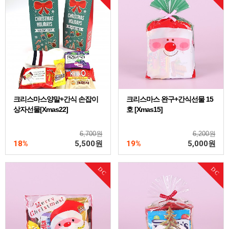
크리스마스양말+간식 손잡이
크리스마스 완구+간식선물 15
상자선물[Xmas22]
호 [Xmas15]
6,700원
6,200원
18%
5,500
원
19%
5,000
원
DC
DC