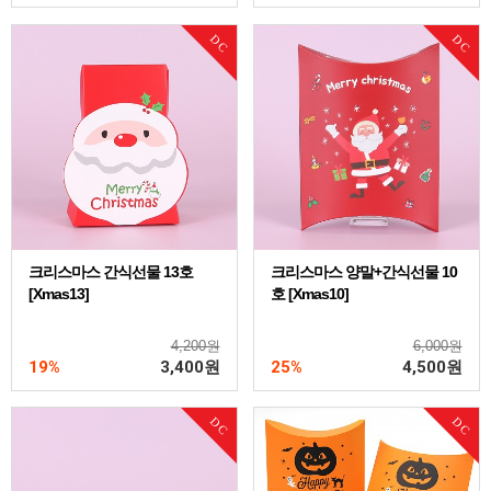
DC
DC
크리스마스 간식선물 13호
크리스마스 양말+간식선물 10
[Xmas13]
호 [Xmas10]
4,200원
6,000원
19%
3,400
원
25%
4,500
원
DC
DC