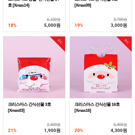
호 [Xmas14]
[Xmas09]
6,100원
3,700원
18%
5,000
원
19%
3,000
원
DC
DC
크리스마스 간식선물 3호
크리스마스 간식선물 16호
[Xmas03]
[Xmas16]
2,400원
5,400원
21%
1,900
원
20%
4,300
원