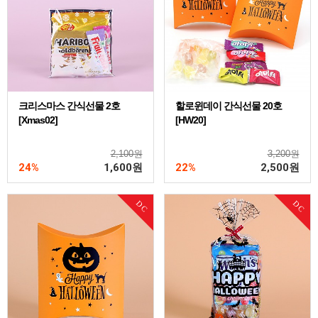
크리스마스 간식선물 2호
할로윈데이 간식선물 20호
[Xmas02]
[HW20]
2,100원
3,200원
24%
1,600
원
22%
2,500
원
DC
DC