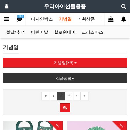
우리아이선물용품
BBS
손잡이박스
디자인박스
기념일
기획상품
단체행사
옛
설날/추석
어린이날
할로윈데이
크리스마스
기념일
기념일(39)
상품정렬
1
2
DC
DC