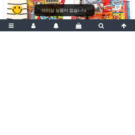
더이상 상품이 없습니다.
어린이날 행사 선물 14호
어린이날 행사 선물 6호
[KD014]
[KD006]
8,200원
18,100원
27%
6,000
원
23%
14,000
원
DC
DC