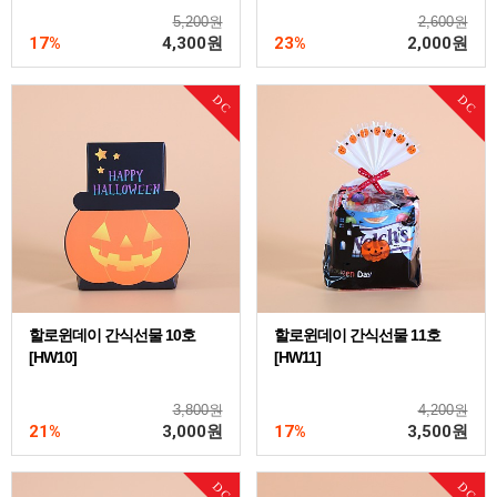
5,200원
2,600원
17%
4,300
원
23%
2,000
원
DC
DC
할로윈데이 간식선물 10호
할로윈데이 간식선물 11호
[HW10]
[HW11]
3,800원
4,200원
21%
3,000
원
17%
3,500
원
DC
DC