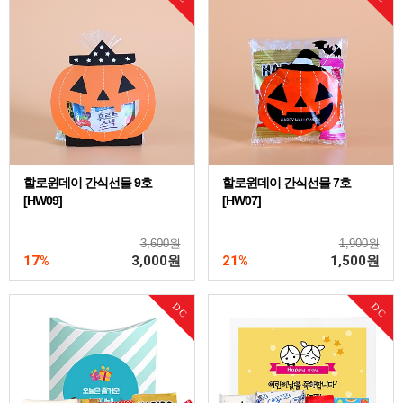
할로윈데이 간식선물 9호
할로윈데이 간식선물 7호
[HW09]
[HW07]
3,600원
1,900원
17%
3,000
원
21%
1,500
원
DC
DC