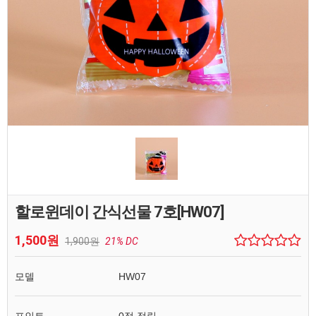
할로윈데이 간식선물 7호[HW07]
1,500원
1,900원
21% DC
모델
HW07