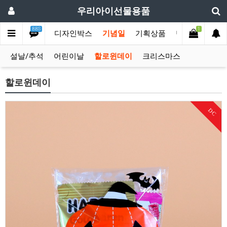
우리아이선물용품
BBS
1
손잡이박스
디자인박스
기념일
기획상품
단체행사
옛
설날/추석
어린이날
할로윈데이
크리스마스
할로윈데이
DC