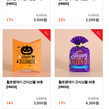
[HW11]
[HW20]
4,200원
3,200원
17%
3,500
원
22%
2,500
원
DC
DC
할로윈데이 간식선물 18호
할로윈데이 간식선물 16호
[HW18]
[HW16]
3,500원
5,200원
14%
3,000
원
17%
4,300
원