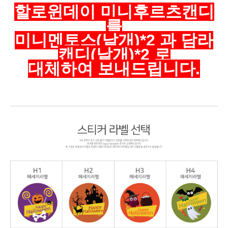
할로윈데이 미니후르츠캔디
를
미니멘토스(낱개)*2 과 담라
캔디(낱개)*2 로
대체하여 보내드립니다.