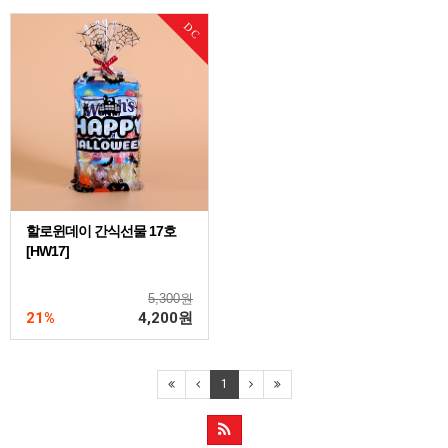
DC
할로윈데이 간식선물 17호
[HW17]
5,300원
21%
4,200
원
1