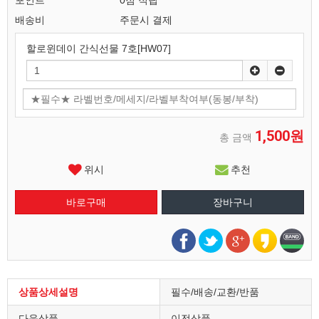
포인트
0점 적립
배송비
주문시 결제
할로윈데이 간식선물 7호[HW07]
1,500원
총 금액
위시
추천
상품상세설명
필수/배송/교환/반품
다음상품
이전상품