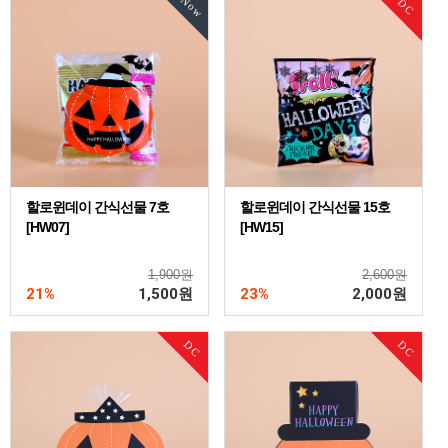
Now
DC
할로윈데이 간식선물 7호
할로윈데이 간식선물 15호
[HW07]
[HW15]
1,900원
2,600원
21%
1,500
원
23%
2,000
원
DC
DC