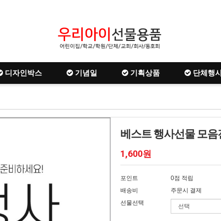
디자인박스
기념일
기획상품
단체행
베스트 행사선물 모음전 
1,600원
포인트
0점 적립
배송비
주문시 결제
선물선택