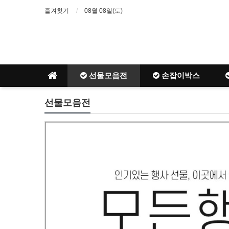
즐겨찾기
08월 08일(토)
선물모음전
손잡이박스
선물모음전