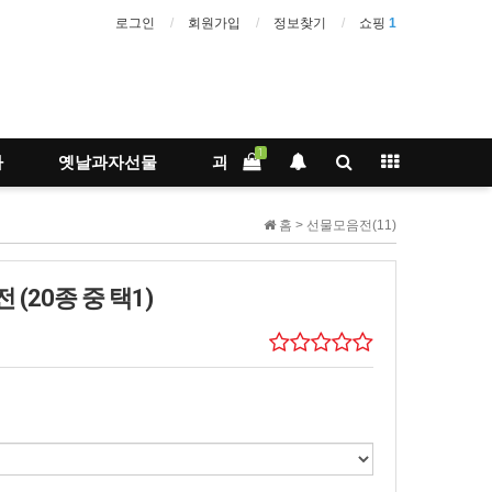
로그인
회원가입
정보찾기
쇼핑
1
1
사
옛날과자선물
과자
결제링크
홈 >
선물모음전(11)
(20종 중 택1)