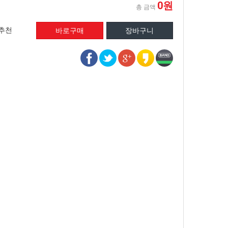
0원
총 금액
추천