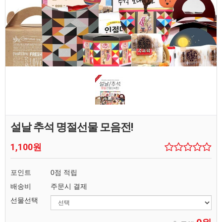
설날 추석 명절선물 모음전!
1,100원
포인트
0점 적립
배송비
주문시 결제
선물선택