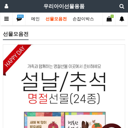
우리아이선물용품
BBS
1
메인
선물모음전
손잡이박스
디자인박스
선물모음전