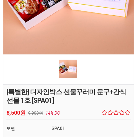
[특별한] 디자인박스 선물꾸러미 문구+간식
선물 1호 [SPA01]
8,500원
9,900원
14% DC
모델
SPA01