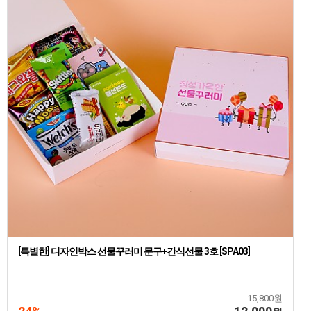
[특별한] 디자인박스 선물꾸러미 문구+간식선물 3호 [SPA03]
15,800원