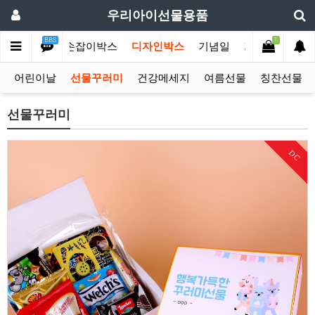
우리아이선물용품
BBS
1
선물모음전
손잡이박스
디자인박스
기념일
기획상품
단
어린이날
선물꾸러미
건강메세지
여름선물
칭찬선물
선물꾸러미
DC