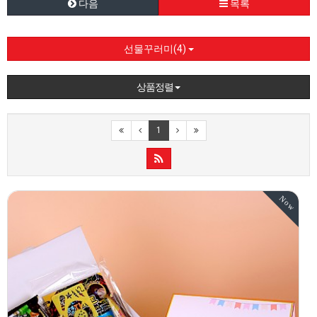
다음
목록
선물꾸러미(4)
상품정렬
1
Now