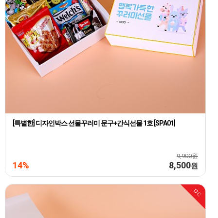
[특별한] 디자인박스 선물꾸러미 문구+간식선물 1호 [SPA01]
9,900원
14%
8,500
원
DC