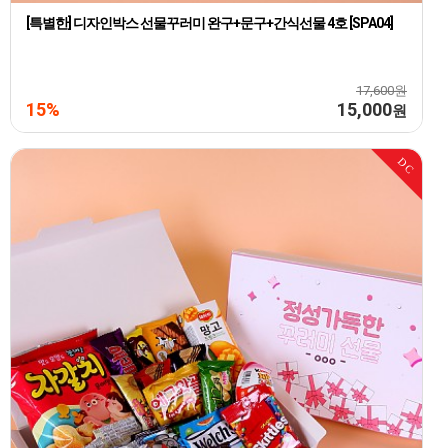
[특별한] 디자인박스 선물꾸러미 완구+문구+간식선물 4호 [SPA04]
17,600원
15%
15,000
원
DC