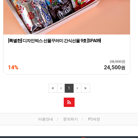
[특별한] 디자인박스 선물꾸러미 간식선물 9호 [SPA09]
28,500원
14%
24,500
원
1
이용안내
문의하기
PC버전