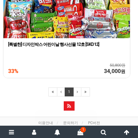
[특별한] 디자인박스 어린이날 행사선물 12호 [SKD12]
50,800원
33%
34,000
원
1
이용안내
문의하기
PC버전
1