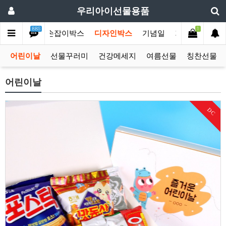
우리아이선물용품
BBS
1
선물모음전
손잡이박스
디자인박스
기념일
기획상품
단
어린이날
선물꾸러미
건강메세지
여름선물
칭찬선물
어린이날
DC