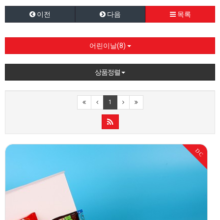
이전
다음
목록
어린이날(8)
상품정렬
1
DC