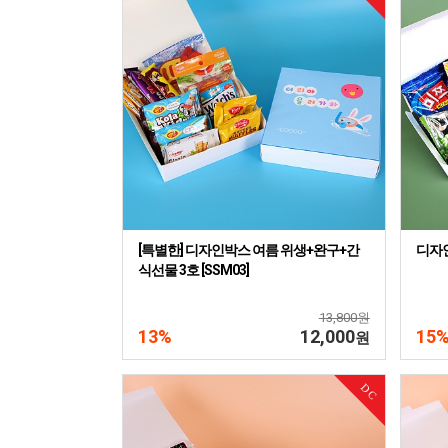
[특별한] 디자인박스 여름 위생+완구+간
디자인
식선물 3호 [SSM03]
13,800원
13%
12,000
15
원
DC