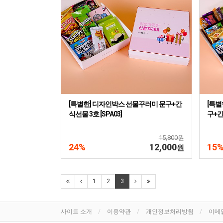
[특별한] 디자인박스 선물꾸러미 문구+간
[특별
식선물 3호 [SPA03]
구+간
15,800원
24%
12,000
15
원
1
2
3
사이트 소개
이용약관
개인정보처리방침
이메