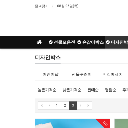
즐겨찾기
08월 06일(목)
선물모음전
손잡이박스
디자인박
디자인박스
어린이날
선물꾸러미
건강메세지
높은가격순
낮은가격순
판매순
평점순
후
1
2
3
DC