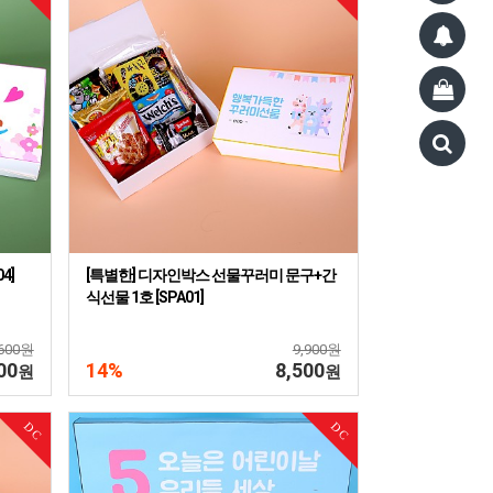
4]
[특별한] 디자인박스 선물꾸러미 문구+간
식선물 1호 [SPA01]
,600원
9,900원
00
14%
8,500
원
원
DC
DC