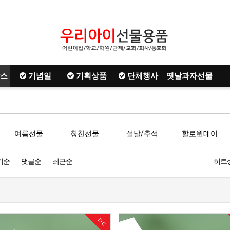
스
기념일
기획상품
단체행사
옛날과자선물
여름선물
칭찬선물
설날/추석
할로윈데이
기순
댓글순
최근순
히트
DC