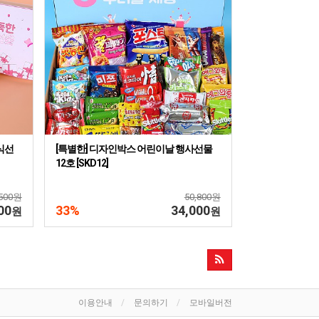
식선
[특별한] 디자인박스 어린이날 행사선물
12호 [SKD12]
,500원
50,800원
00
33%
34,000
원
원
이용안내
문의하기
모바일버전