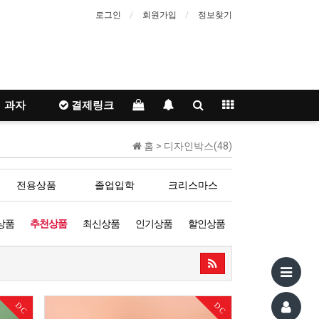
로그인
회원가입
정보찾기
과자
결제링크
홈 >
디자인박스(48)
전용상품
졸업입학
크리스마스
상품
추천상품
최신상품
인기상품
할인상품
DC
DC