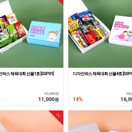
박스 체육대회 선물1호 [SSP01]
디자인박스 체육대회 선물4호 [SSP0
12,900원
18
%
11,000
14%
16,0
원
DC