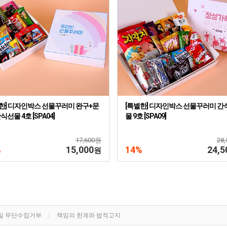
한] 디자인박스 선물꾸러미 완구+문
[특별한] 디자인박스 선물꾸러미 간
식선물 4호 [SPA04]
물 9호 [SPA09]
17,600원
28
%
15,000
14%
24,5
원
일 무단수집거부
책임의 한계와 법적고지