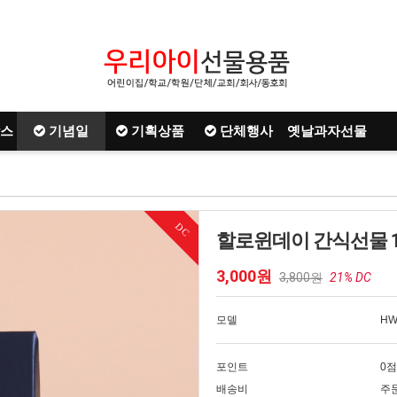
스
기념일
기획상품
단체행사
옛날과자선물
DC
할로윈데이 간식선물 10
3,000원
3,800원
21% DC
모델
HW
포인트
0점
배송비
주