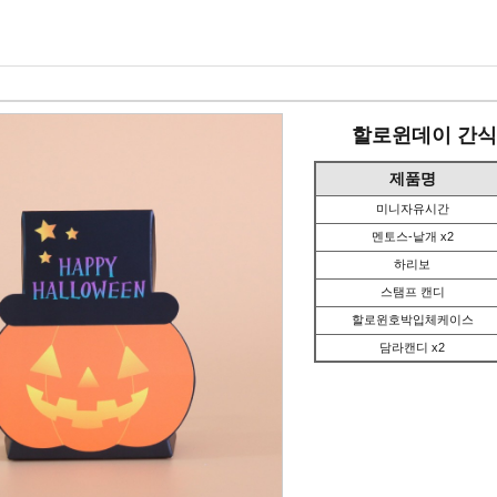
할로윈데이 간식선
제품명
미니자유시간
멘토스-낱개 x2
하리보
스탬프 캔디
할로윈호박입체케이스
담라캔디 x2