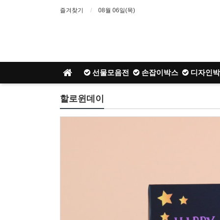
즐겨찾기
08월 06일(목)
선물모음전
손잡이박스
디자인박
할로윈데이