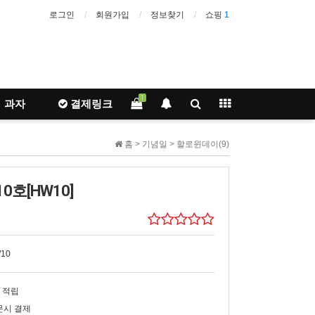
로그인
회원가입
정보찾기
쇼핑
1
1
과자
결제링크
홈 >
기념일
>
할로윈데이(9)
호[HW10]
10
 적립
문시 결제