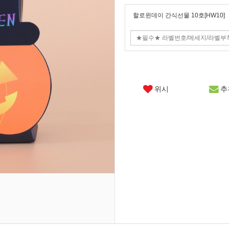
할로윈데이 간식선물 10호[HW10]
위시
추