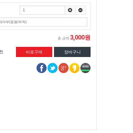
3,000원
총 금액
천