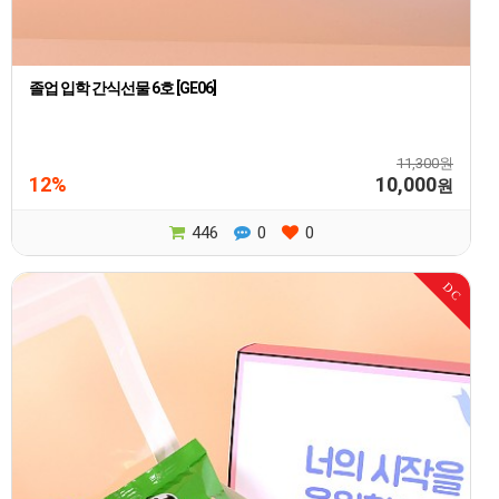
졸업 입학 간식선물 6호 [GE06]
11,300원
12%
10,000
원
446
0
0
DC