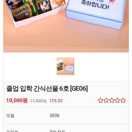
졸업 입학 간식선물 6호 [GE06]
10,000원
11,300원
12% DC
모델
GE06