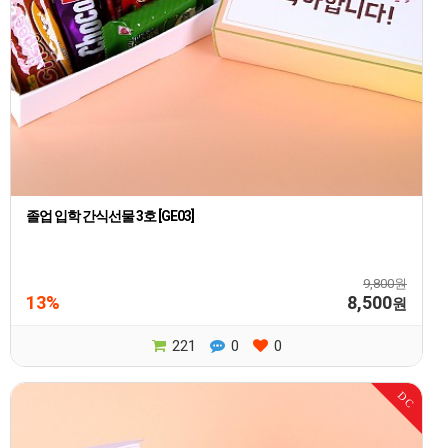
졸업 입학 간식선물 3호 [GE03]
9,800원
13%
8,500
원
221
0
0
DC