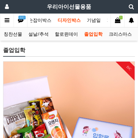
우리아이선물용품
BBS
1
선물모음전
손잡이박스
디자인박스
기념일
기획상품
단
칭찬선물
설날/추석
할로윈데이
졸업입학
크리스마스
졸업입학
DC