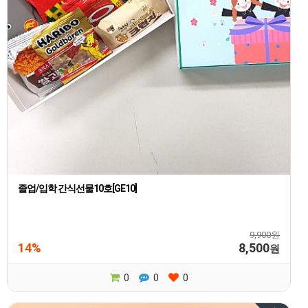
졸업/입학 간식선물10호[GE10]
9,900원
14%
8,500
원
0
0
0