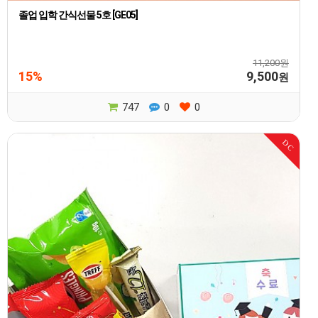
졸업 입학 간식선물 5호 [GE05]
11,200원
15%
9,500
원
747
0
0
DC