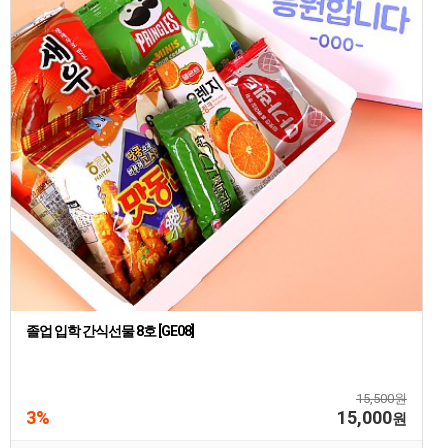
졸업 입학 간식선물 8호 [GE08]
15,500원
3%
15,000
원