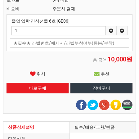
포인트
0점 적립
배송비
주문시 결제
졸업 입학 간식선물 6호 [GE06]
10,000원
총 금액
위시
추천
상품상세설명
필수/배송/교환/반품
다음상품