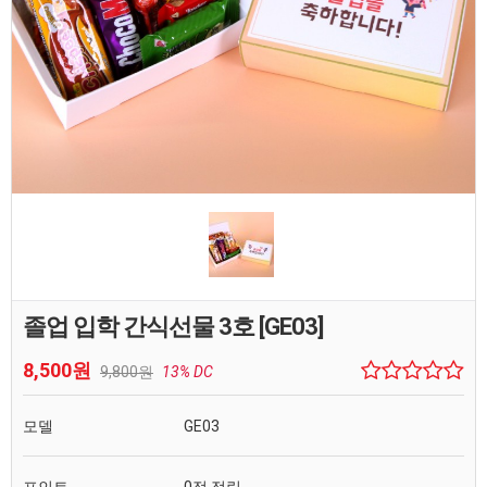
졸업 입학 간식선물 3호 [GE03]
8,500원
9,800원
13% DC
모델
GE03