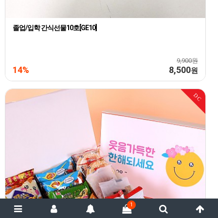
졸업/입학 간식선물10호[GE10]
9,900원
14%
8,500
원
DC
1