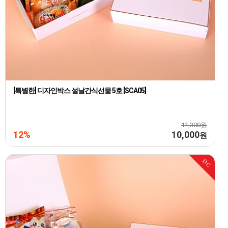
[특별한] 디자인박스 설날간식선물 5호 [SCA05]
11,300원
12%
10,000
원
DC