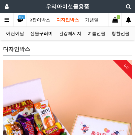
우리아이선물용품
BBS
1
선물모음전
손잡이박스
디자인박스
기념일
기획상품
단
어린이날
선물꾸러미
건강메세지
여름선물
칭찬선물
디자인박스
DC