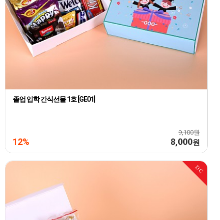
졸업 입학 간식선물 1호 [GE01]
9,100원
12%
8,000
원
DC