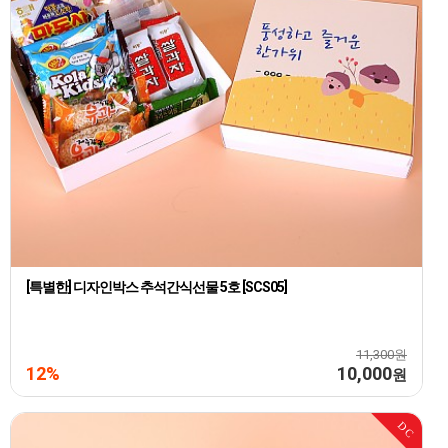
[특별한] 디자인박스 추석간식선물 5호 [SCS05]
11,300원
12%
10,000
원
DC