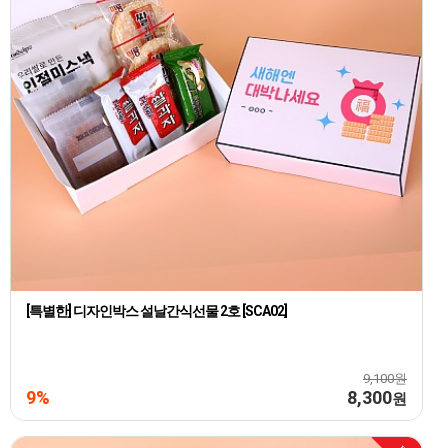
[특별한] 디자인박스 설날간식선물 2호 [SCA02]
9,100원
9%
8,300
원