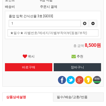
포인트
0점 적립
배송비
주문시 결제
졸업 입학 간식선물 3호 [GE03]
8,500원
총 금액
위시
추천
상품상세설명
필수/배송/교환/반품