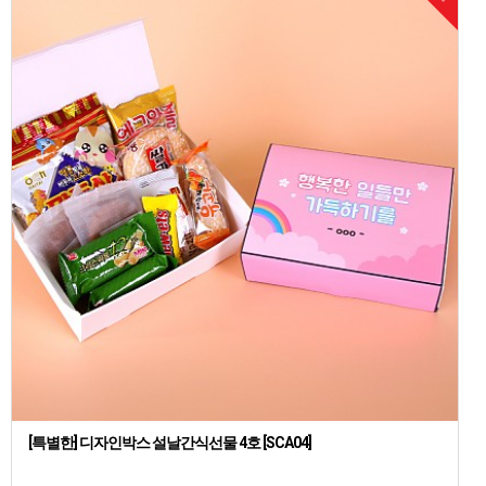
[특별한] 디자인박스 설날간식선물 4호 [SCA04]