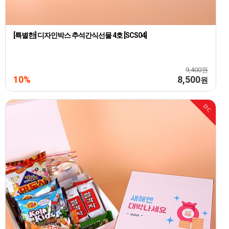
[특별한] 디자인박스 추석간식선물 4호 [SCS04]
9,400원
10%
8,500
원
DC