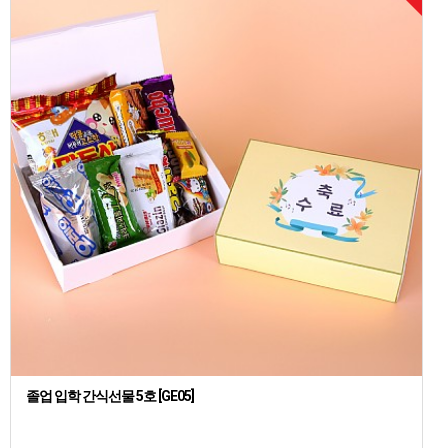
졸업 입학 간식선물 5호 [GE05]