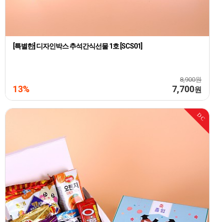
[특별한] 디자인박스 추석간식선물 1호 [SCS01]
8,900원
13%
7,700
원
DC