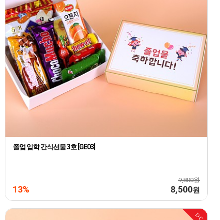
졸업 입학 간식선물 3호 [GE03]
9,800원
13%
8,500
원
DC