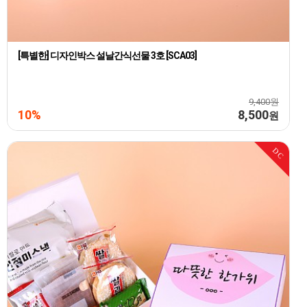
[특별한] 디자인박스 설날간식선물 3호 [SCA03]
9,400원
10%
8,500
원
DC