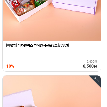
[특별한] 디자인박스 추석간식선물 3호 [SCS03]
9,400원
10%
8,500
원
Now