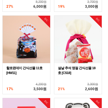
8,200원
3,700원
27%
6,000
원
19%
3,000
원
DC
DC
할로윈데이 간식선물 11호
설날 추석 명절 간식선물 18
[HW11]
호 [CS18]
4,200원
3,300원
17%
3,500
원
21%
2,600
원
DC
DC