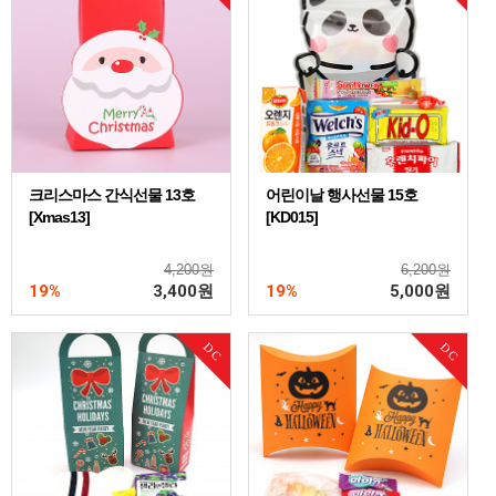
크리스마스 간식선물 13호
어린이날 행사선물 15호
[Xmas13]
[KD015]
4,200원
6,200원
19%
3,400
원
19%
5,000
원
DC
DC