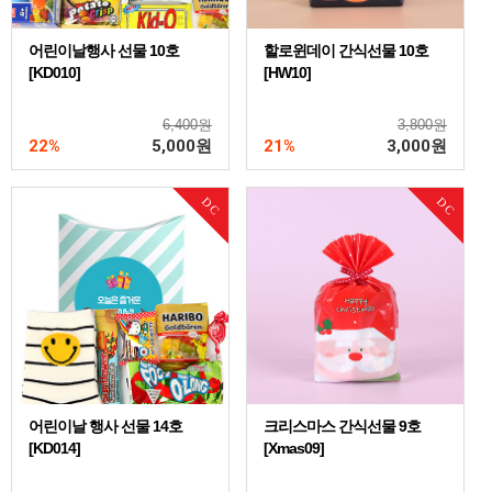
어린이날행사 선물 10호
할로윈데이 간식선물 10호
[KD010]
[HW10]
6,400원
3,800원
22%
5,000
원
21%
3,000
원
DC
DC
어린이날 행사 선물 14호
크리스마스 간식선물 9호
[KD014]
[Xmas09]