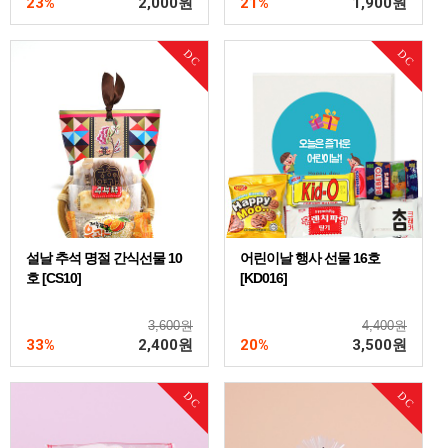
23%
2,000
원
21%
1,900
원
DC
DC
설날 추석 명절 간식선물 10
어린이날 행사 선물 16호
호 [CS10]
[KD016]
3,600원
4,400원
33%
2,400
원
20%
3,500
원
DC
DC