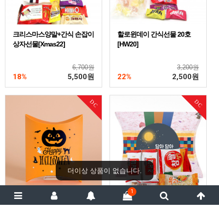
크리스마스양말+간식 손잡이
할로윈데이 간식선물 20호
상자선물[Xmas22]
[HW20]
6,700원
3,200원
18%
5,500
원
22%
2,500
원
DC
DC
1
할로윈데이 간식선물 18호
설날 추석 명절 간식선물 23
[HW18]
호 [CS23]