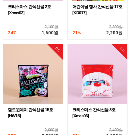
크리스마스 간식선물 2호
어린이날 행사 간식선물 17호
[Xmas02]
[KD017]
2,100원
2,800원
24%
1,600
원
21%
2,200
원
DC
DC
할로윈데이 간식선물 15호
크리스마스 간식선물 3호
[HW15]
[Xmas03]
2,600원
2,400원