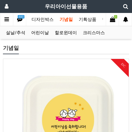
우리아이선물용품
BBS
1
손잡이박스
디자인박스
기념일
기획상품
단체행사
옛
설날/추석
어린이날
할로윈데이
크리스마스
기념일
DC