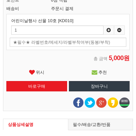
포인트
0점 적립
배송비
주문시 결제
어린이날행사 선물 10호 [KD010]
5,000원
총 금액
위시
추천
상품상세설명
필수/배송/교환/반품