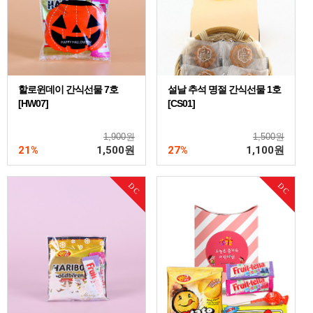
할로윈데이 간식선물 7호
설날 추석 명절 간식선물 1호
[HW07]
[CS01]
1,900원
1,500원
21%
1,500
원
27%
1,100
원
DC
DC