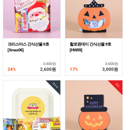
크리스마스 간식선물 6호
할로윈데이 간식선물 9호
[Xmas06]
[HW09]
3,400원
3,600원
24%
2,600
원
17%
3,000
원
Now
DC