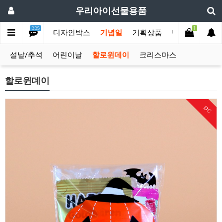
우리아이선물용품
BBS
1
손잡이박스
디자인박스
기념일
기획상품
단체행사
옛
설날/추석
어린이날
할로윈데이
크리스마스
할로윈데이
DC