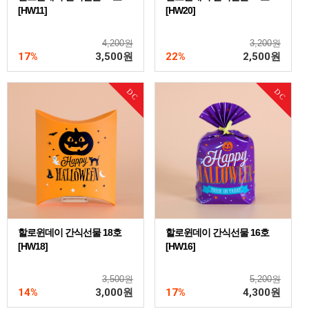
[HW11]
[HW20]
4,200원
3,200원
17%
3,500
원
22%
2,500
원
DC
DC
할로윈데이 간식선물 18호
할로윈데이 간식선물 16호
[HW18]
[HW16]
3,500원
5,200원
14%
3,000
원
17%
4,300
원