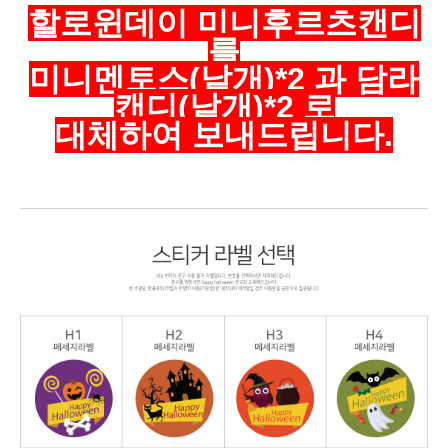
할로윈데이 미니후르츠캔디
를
미니멘토스(낱개)*2 과 담라
캔디(낱개)*2 로
대체하여 보내드립니다.