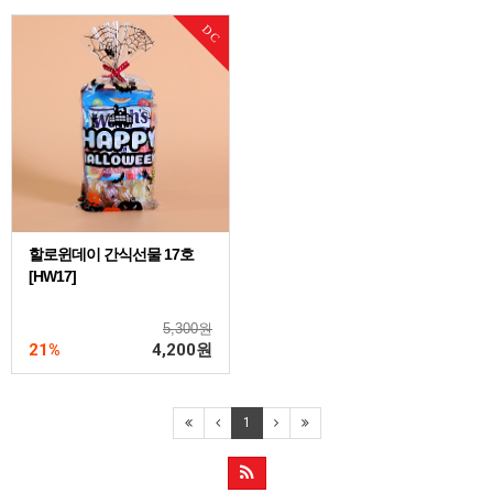
DC
할로윈데이 간식선물 17호
[HW17]
5,300원
21%
4,200
원
1