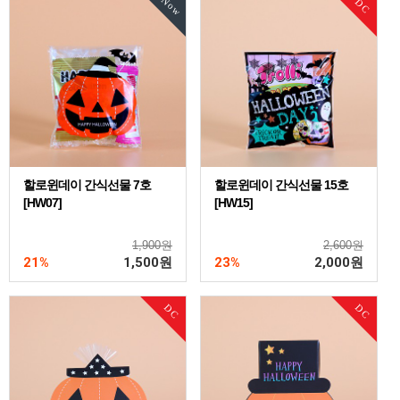
Now
DC
할로윈데이 간식선물 7호
할로윈데이 간식선물 15호
[HW07]
[HW15]
1,900원
2,600원
21%
1,500
원
23%
2,000
원
DC
DC