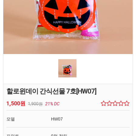
할로윈데이 간식선물 7호[HW07]
1,500원
1,900원
21% DC
모델
HW07