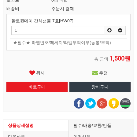
포인트
0점 적립
배송비
주문시 결제
할로윈데이 간식선물 7호[HW07]
1,500원
총 금액
위시
추천
상품상세설명
필수/배송/교환/반품
다음상품
이전상품