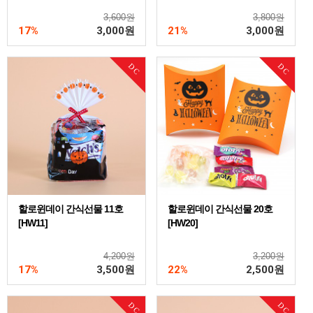
3,600원
3,800원
17%
3,000
원
21%
3,000
원
DC
DC
할로윈데이 간식선물 11호
할로윈데이 간식선물 20호
[HW11]
[HW20]
4,200원
3,200원
17%
3,500
원
22%
2,500
원
DC
DC