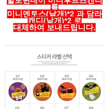
할로윈데이 미니후르츠캔디
를
미니멘토스(낱개)*2 과 담라
캔디(낱개)*2 로
대체하여 보내드립니다.