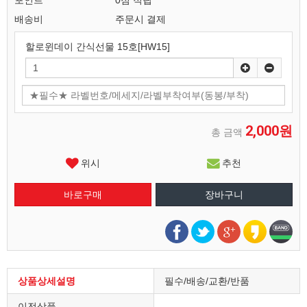
포인트
0점 적립
배송비
주문시 결제
할로윈데이 간식선물 15호[HW15]
2,000원
총 금액
위시
추천
상품상세설명
필수/배송/교환/반품
이전상품