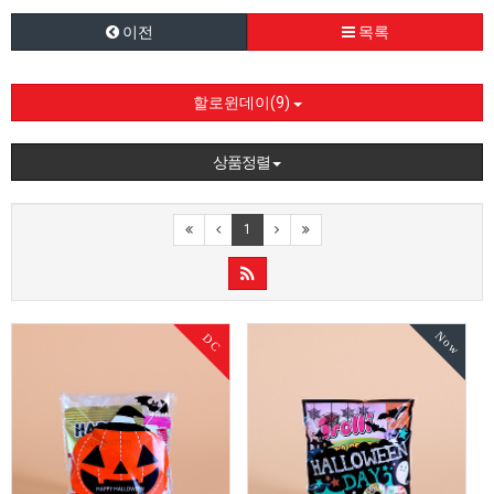
이전
목록
할로윈데이(9)
상품정렬
1
Now
DC