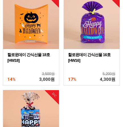
할로윈데이 간식선물 18호
할로윈데이 간식선물 16호
[HW18]
[HW16]
3,500원
5,200원
14%
3,000
원
17%
4,300
원
DC