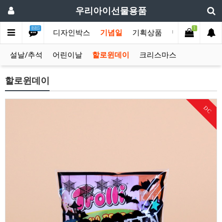
우리아이선물용품
BBS
1
손잡이박스
디자인박스
기념일
기획상품
단체행사
옛
설날/추석
어린이날
할로윈데이
크리스마스
할로윈데이
DC